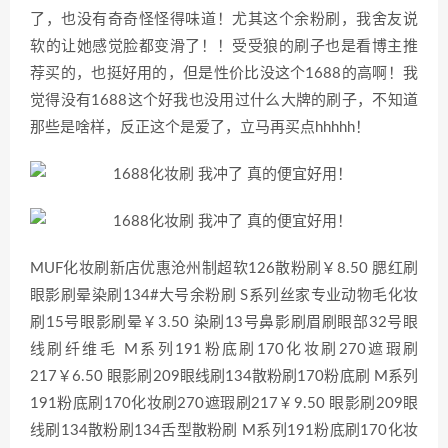
了，也没有奇奇怪怪得味道！尤其这个余粉刷，我舍友说
软的让她感觉脸都变滑了！！受受狼的刷子也是看博主推
荐买的，也挺好用的，但是性价比没这个1688的高啊！我
觉得没有1688这个好我也没用过什么大牌的刷子，不知道
那些是啥样，反正这个是爱了，立马再买点hhhhh！
MUF化妆刷新店优惠沧州制超软126散粉刷￥8.50 腮红刷
眼影刷晕染刷134#大号余粉刷 S系列丝家专业动物毛化妆
刷15号眼影刷晕￥3.50 染刷13号鼻影刷眉刷眼部32号眼
线刷纤维毛 M系列191粉底刷170化妆刷270遮瑕刷
217￥6.50 眼影刷209眼线刷134散粉刷170粉底刷 M系列
191粉底刷170化妆刷270遮瑕刷217￥9.50 眼影刷209眼
线刷134散粉刷134舌型散粉刷 M系列191粉底刷170化妆