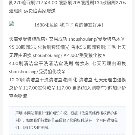
刷270遮瑕刷217￥4.00 眼影刷209眼线刷134散粉刷270s
遮瑕刷 运费险卖家赠送
天猫受受狼旗舰店> 交易成功 shoushoulang/受受狼乌木￥
95.00眼部5支化妆刷套装细光 乌木5支眼部套刷;羊毛 七天
无理由退换 shouShoulang/￥4Jo0/受受狼化妆￥
4.00刷清洁盒干洗清洁盒洗刷 替换芯 七天无理由退换
shoushoulang/受受狼化妆￥
10.00刷清洁盒干洗清洁盒洗刷 化 清洁盒 七天无理由退换
总价￥117.00实付款￥117.00 更多(加入购物车)(追加评价
查看物流
声明:本网站尊重并保护知识产权，根据《信息网络传播权保护条
例》，如果我们转载的作品侵犯了您的权利,请在一个月内通知我
们，我们会及时删除。