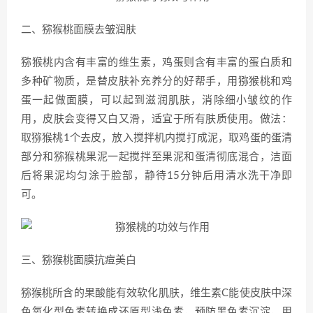
二、猕猴桃面膜去皱润肤
猕猴桃内含有丰富的维生素，鸡蛋则含有丰富的蛋白质和
多种矿物质，是替皮肤补充养分的好帮手，用猕猴桃和鸡
蛋一起做面膜，可以起到滋润肌肤，消除细小皱纹的作
用，皮肤会变得又白又滑，适宜于所有肤质使用。做法：
取猕猴桃1个去皮，放入搅拌机内搅打成泥，取鸡蛋的蛋清
部分和猕猴桃果泥一起搅拌至果泥和蛋清彻底混合，洁面
后将果泥均匀涂于脸部，静待15分钟后用清水洗干净即
可。
三、猕猴桃面膜抗痘美白
猕猴桃所含的果酸能有效软化肌肤，维生素C能使皮肤中深
色氧化型色素转换成还原型浅色素，预防黑色素沉淀，用