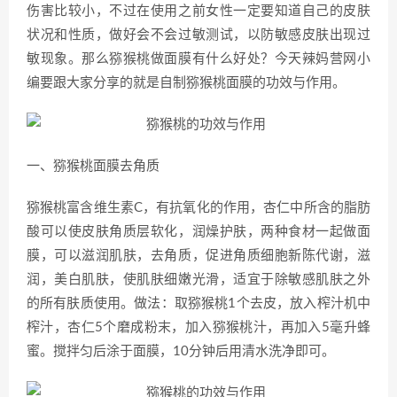
伤害比较小，不过在使用之前女性一定要知道自己的皮肤
状况和性质，做好会不会过敏测试，以防敏感皮肤出现过
敏现象。那么猕猴桃做面膜有什么好处？今天辣妈营网小
编要跟大家分享的就是自制猕猴桃面膜的功效与作用。
一、猕猴桃面膜去角质
猕猴桃富含维生素C，有抗氧化的作用，杏仁中所含的脂肪
酸可以使皮肤角质层软化，润燥护肤，两种食材一起做面
膜，可以滋润肌肤，去角质，促进角质细胞新陈代谢，滋
润，美白肌肤，使肌肤细嫩光滑，适宜于除敏感肌肤之外
的所有肤质使用。做法：取猕猴桃1个去皮，放入榨汁机中
榨汁，杏仁5个磨成粉末，加入猕猴桃汁，再加入5毫升蜂
蜜。搅拌匀后涂于面膜，10分钟后用清水洗净即可。