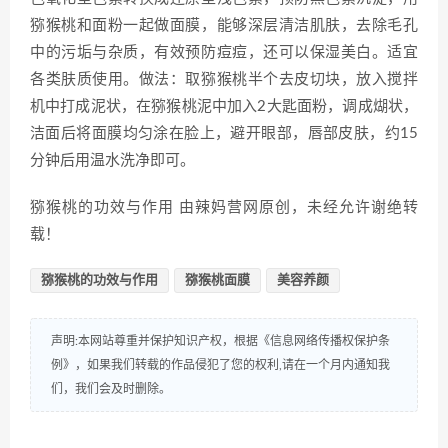
猕猴桃和面粉一起做面膜，能够深层清洁肌肤，去除毛孔
中的污垢与杂质，有效预防痘痘，还可以保湿美白。适宜
各类肤质使用。做法：取猕猴桃半个去皮切块，放入搅拌
机中打成泥状，在猕猴桃泥中加入2大匙面粉，调成煳状，
洁面后将面膜均匀涂在脸上，避开眼部，唇部皮肤，约15
分钟后用温水洗净即可。
猕猴桃的功效与作用 由辣妈营网原创，未经允许谢绝转
载！
猕猴桃的功效与作用
猕猴桃面膜
美容养颜
声明:本网站尊重并保护知识产权，根据《信息网络传播权保护条
例》，如果我们转载的作品侵犯了您的权利,请在一个月内通知我
们，我们会及时删除。