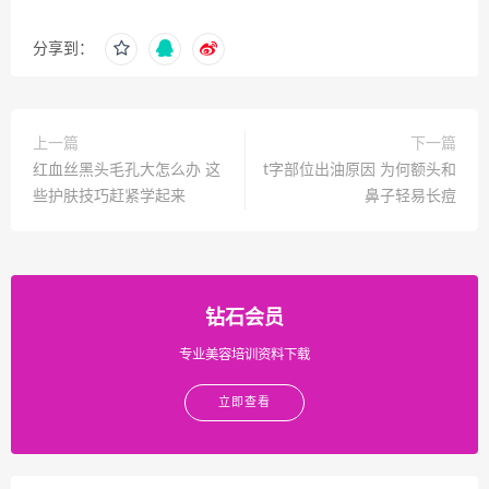
分享到：
上一篇
下一篇
红血丝黑头毛孔大怎么办 这
t字部位出油原因 为何额头和
些护肤技巧赶紧学起来
鼻子轻易长痘
钻石会员
专业美容培训资料下载
立即查看