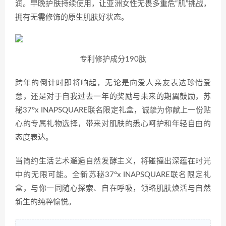
润。早晚护肤持续使用，让亚洲女性无畏多重危“肌”挑战，
拥有无需修饰的原生肌肤好状态。
专利修护成分190肽
跨年的倒计时即将响起，无论是向爱人亲友表达珍惜爱
意，还是对于自我过去一年的奖励与未来的期翼鼓励，苏
秘37°x INAPSQUARE联名限定礼盒，诚挚为你献上一份贴
心的专属礼物选择，带来对肌肤的悉心呵护和年轻自由的
态度表达。
当简约生活艺术邂逅自然发酵主义，将碰撞出深蕴在时光
中的无限可能。全新苏秘37°x INAPSQUARE联名限定礼
盒，与你一同随心探索、自在呼吸，领略肌肤焕活与自然
新生的纯粹愉悦。