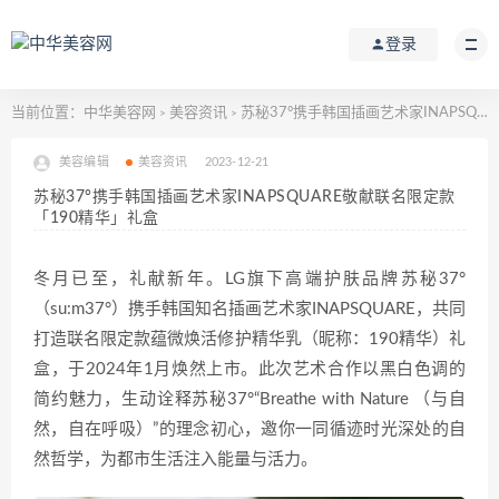
登录
当前位置：
中华美容网
美容资讯
苏秘37°携手韩国插画艺术家INAPSQUARE敬献联名限定款「190精华」礼盒
>
>
美容编辑
美容资讯
2023-12-21
苏秘37°携手韩国插画艺术家INAPSQUARE敬献联名限定款
「190精华」礼盒
冬月已至，礼献新年。LG旗下高端护肤品牌苏秘37°
（su:m37°）携手韩国知名插画艺术家INAPSQUARE，共同
打造联名限定款蕴微焕活修护精华乳（昵称：190精华）礼
盒，于2024年1月焕然上市。此次艺术合作以黑白色调的
简约魅力，生动诠释苏秘37°“Breathe with Nature （与自
然，自在呼吸）”的理念初心，邀你一同循迹时光深处的自
然哲学，为都市生活注入能量与活力。