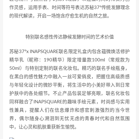
作灵感，运用手表、时间等符号表达苏秘37°传统发酵理念
的现代解读，开启一场饱含疗愈生机的自然之旅。
特别联名感性传达静候发酵时间的艺术价值
苏秘37°x INAPSQUARE联名限定礼盒内包含蕴微焕活修护
精华乳（昵称：190精华）限定增量款100ml（常规款为
50ml）与特别定制的联名化妆包。精巧的联名手绘瓶身，
在黑白的感性魅力中融入一丝可爱俏皮，把握住高级质感
与年轻化设计的微妙平衡，将生活中的小美好带入到日常
护肤中的各处细节。不止产品包装足够亮眼，联名化妆包
同样融合了INAPSQUARE的趣味手绘元素，时尚感与实用
性兼具，提醒人们在信息爆炸和感官刺激强烈的当今世
界，偶尔随身心溯洄到无忧无虑的青春时代和自然氛围
中，让心灵和肌肤重获新生愉悦。