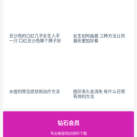
豆沙色的口红几乎女生人手
女生如何画眉 三种方法让你
一只 口红豆沙色哪个牌子好
眉形更加好看
水痘的常见症状和治疗方法
痘印多久会消失 有什么日常
有效的方法
钻石会员
专业美容培训资料下载