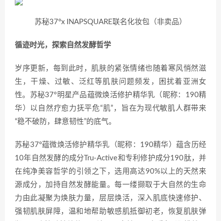
苏秘37°x INAPSQUARE联名化妆包（非卖品）
循迹时光，探索自然发酵哲学
岁序更新，每到此时，肌肤的紧张情绪也随着寒风悄然滋
生，干燥、过敏、泛红等肌肤问题频发，困扰着亚洲女
性。苏秘37°明星产品蕴微焕活修护精华乳（昵称：190精
华）以自然疗愈力抚平危“肌”，旨在为现代敏肌人群带来
“稳不破防，肆意韧性”的底气。
苏秘37°蕴微焕活修护精华乳（昵称：190精华）蕴含历经
10年自然发酵的成分Tru-Active和专利修护成分190肽，并
在纯净美容哲学的引领之下，选用高达90%以上的天然来
源成分，加持自然发酵能量。每一缕撷取于大自然的生命
力由此凝聚为焕肤力量，层层焕活，深入肌底快速修护、
强韧肌肤屏障，温和地帮助敏感肌抵御初老，恢复肌肤弹