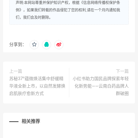
声明:本网站尊重并保护知识产权，根据《信息网络传播权保护条
例》，如果我们转载的作品侵犯了您的权利,请在一个月内通知我
们，我们会及时删除。
分享到：
上一篇
下一篇
苏秘37°蕴微焕活集中舒缓精
小红书助力国民品牌探索年轻
华液全新上市，以自然发酵焕
化新势能——云南白药品牌人
启肌肤疗愈新方式
群破圈
相关推荐