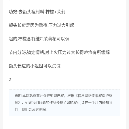
功效:去额头痘材料:柠檬+茉莉
额头长痘是因为熬夜,压力过大引起
起的,柠檬含有维C,茉莉花可以调
节内分泌,镇定情绪,对上火压力过大长得痘痘有所缓解
额头长痘的小姐姐可以试试
2
声明:本网站尊重并保护知识产权，根据《信息网络传播权保护条
例》，如果我们转载的作品侵犯了您的权利,请在一个月内通知我
们，我们会及时删除。