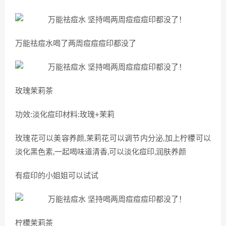
万能祛痘水喝了两周痘痘痘印都没了
玫瑰茉莉茶
功效:淡化痘印材料:玫瑰+茉莉
玫瑰花可以美容养颜,茉莉花可以调节内分泌,加上柠檬可以
淡化黑色素,一起喝味道清香,可以淡化痘印,润肤养颜
有痘印的小姐姐可以试试
柠檬茉莉茶