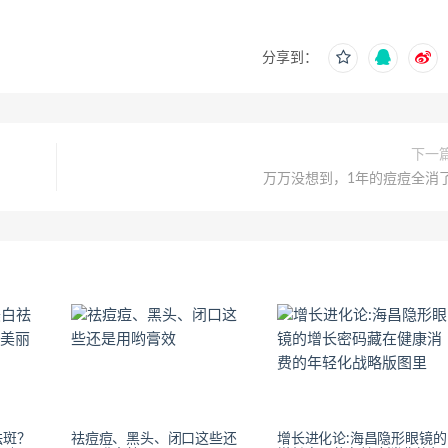
分享到：
下一
万万没想到，1年的痘痘全消
祛斑？
祛痘痘、黑头、闭口这些还
​增长进化论:海昌隐形眼镜的