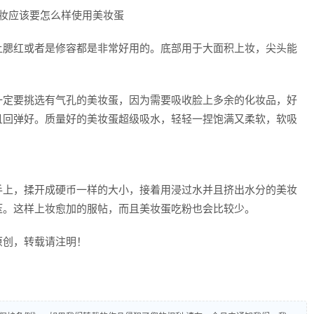
上腮红或者是修容都是非常好用的。底部用于大面积上妆，尖头能
一定要挑选有气孔的美妆蛋，因为需要吸收脸上多余的化妆品，好
且回弹好。质量好的美妆蛋超级吸水，轻轻一捏饱满又柔软，软吸
手上，揉开成硬币一样的大小，接着用浸过水并且挤出水分的美妆
压。这样上妆愈加的服帖，而且美妆蛋吃粉也会比较少。
原创，转载请注明！