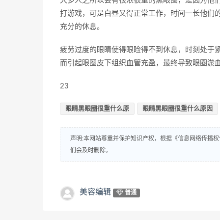
大多人之所以会有很浓很重的黑眼圈，是因为他
打游戏，可是白昼又得正常工作，时间一长他们
充分的休息。
疲劳过度的眼睛使得眼睑得不到休息，时刻处于
而引起眼圈皮下组织血管充盈，最终导致眼圈淤
23
眼睛黑眼圈很重什么原
眼睛黑眼圈很重什么原因
声明:本网站尊重并保护知识产权，根据《信息网络传播权
们会及时删除。
美容编辑
普通