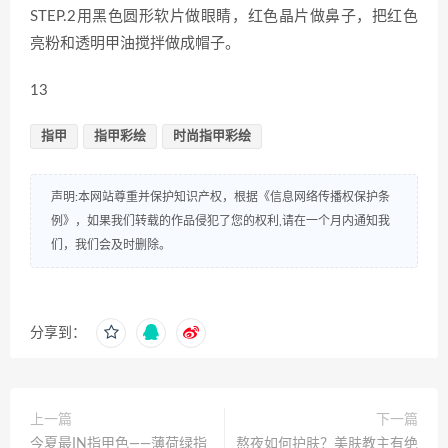
STEP.2用黑色圆形软片做眼睛，红色晶片做鼻子，把红色
亮粉和透明甲油搅拌做成帽子。
13
指甲
指甲彩绘
时尚指甲彩绘
声明:本网站尊重并保护知识产权，根据《信息网络传播权保护条
例》，如果我们转载的作品侵犯了您的权利,请在一个月内通知我
们，我们会及时删除。
分享到：
上一篇
下一篇
今夏最IN指甲色——薄荷绿指
熬夜如何护肤？美肤教主有绝