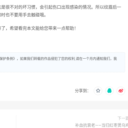
这是很不对的坏习惯，会引起伤口出现感染的情况。所以纹眉后一
痂时也不要用手去触碰哦。
容了，希望看完本文能给您带来一点帮助！
保护条例》，如果我们转载的作品侵犯了您的权利,请在一个月内通知我们，我
分享到：
下一
补血抗衰老——当归红枣煲乌