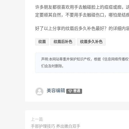
许多朋友都很喜欢用手去触碰脸上的痘痘或痂，
定要顺其自然，不要用手去触碰伤口，哪怕是结
好了以上分享的纹眉后多久补色最好？的详细内
纹眉
纹眉后补色
纹眉多久补色
声明:本网站尊重并保护知识产权，根据《信息网络传播权
们会及时删除。
美容编辑
普通
上一篇
手部护理技巧 养出嫩白双手