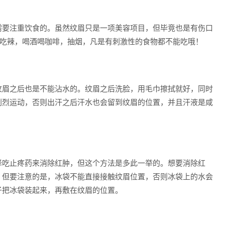
需要注重饮食的。虽然纹眉只是一项美容项目，但毕竟也是有伤口
免吃辣，喝酒喝咖啡，抽烟，凡是有刺激性的食物都不能吃哦！
纹眉之后也是不能沾水的。纹眉之后洗脸，用毛巾擦拭就好，同时
剧烈运动，否则出汗之后汗水也会留到纹眉的位置，并且汗液是咸
择吃止疼药来消除红肿，但这个方法是多此一举的。想要消除红
。但要注意的是，冰袋不能直接接触纹眉位置，否则冰袋上的水会
子把冰袋装起来，再敷在纹眉的位置。