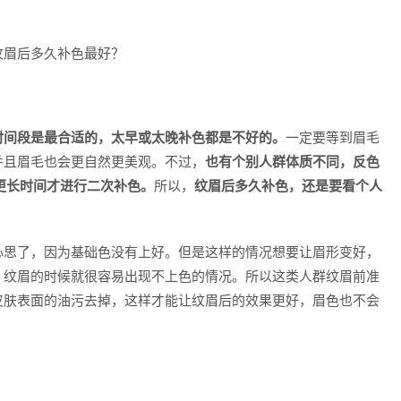
时间段是最合适的，太早或太晚补色都是不好的。
一定要等到眉毛
并且眉毛也会更自然更美观。不过，
也有个别人群体质不同，反色
更长时间才进行二次补色。
所以，
纹眉后多久补色，还是要看个人
心思了，因为基础色没有上好。但是这样的情况想要让眉形变好，
，纹眉的时候就很容易出现不上色的情况。所以这类人群纹眉前准
皮肤表面的油污去掉，这样才能让纹眉后的效果更好，眉色也不会