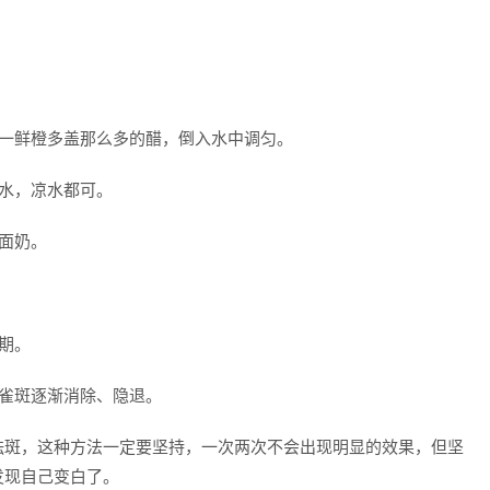
上一鲜橙多盖那么多的醋，倒入水中调匀。
水，凉水都可。
面奶。
期。
雀斑逐渐消除、隐退。
祛斑，这种方法一定要坚持，一次两次不会出现明显的效果，但坚
发现自己变白了。