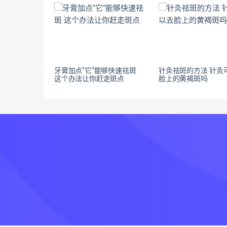
牙膏加点“它”能够快速祛斑
针灸祛斑的方法 针灸
这个办法让你赶走斑点
脸上的黄褐斑吗