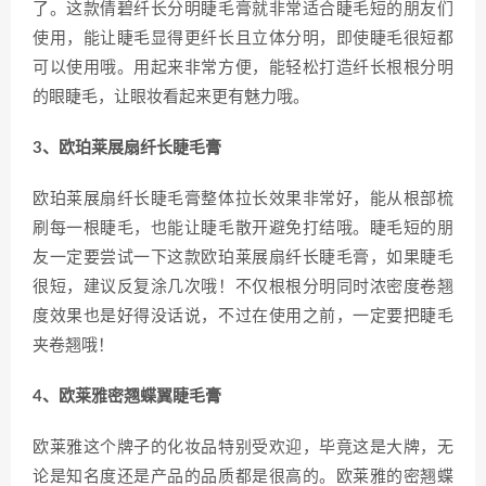
了。这款倩碧纤长分明睫毛膏就非常适合睫毛短的朋友们
使用，能让睫毛显得更纤长且立体分明，即使睫毛很短都
可以使用哦。用起来非常方便，能轻松打造纤长根根分明
的眼睫毛，让眼妆看起来更有魅力哦。
3、欧珀莱展扇纤长睫毛膏
欧珀莱展扇纤长睫毛膏整体拉长效果非常好，能从根部梳
刷每一根睫毛，也能让睫毛散开避免打结哦。睫毛短的朋
友一定要尝试一下这款欧珀莱展扇纤长睫毛膏，如果睫毛
很短，建议反复涂几次哦！不仅根根分明同时浓密度卷翘
度效果也是好得没话说，不过在使用之前，一定要把睫毛
夹卷翘哦！
4、欧莱雅密翘蝶翼睫毛膏
欧莱雅这个牌子的化妆品特别受欢迎，毕竟这是大牌，无
论是知名度还是产品的品质都是很高的。欧莱雅的密翘蝶