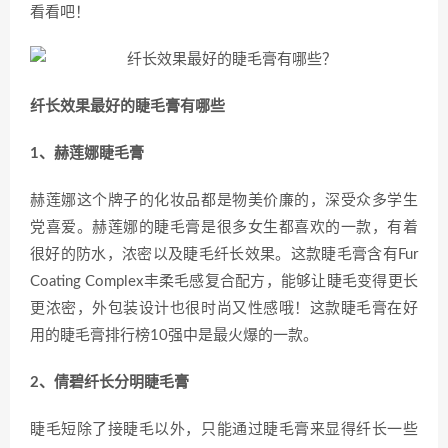
看看吧！
纤长效果最好的睫毛膏有哪些
1、赫莲娜睫毛膏
赫莲娜这个牌子的化妆品都是物美价廉的，深受众多学生
党喜爱。赫莲娜的睫毛膏是很多女生都喜欢的一款，有着
很好的防水，浓密以及睫毛纤长效果。这款睫毛膏含有Fur
Coating Complex丰柔毛感复合配方，能够让睫毛变得更长
更浓密，外包装设计也很时尚又性感哦！这款睫毛膏在好
用的睫毛膏排行榜10强中是最火爆的一款。
2、倩碧纤长分明睫毛膏
睫毛短除了接睫毛以外，只能通过睫毛膏来显得纤长一些