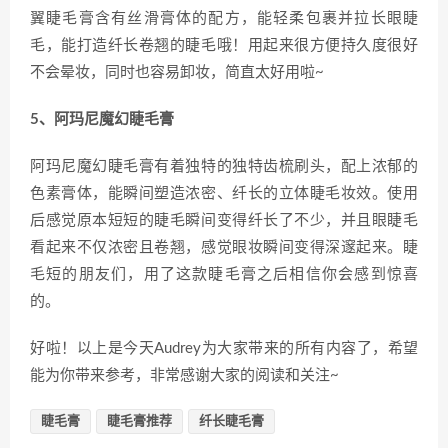
翼睫毛膏含有丝滑膏体的配方，能轻柔包裹并拉长眼睫
毛，能打造纤长卷翘的睫毛哦！用起来很方便持久度很好
不会晕妆，同时也容易卸妆，简直太好用啦~
5、阿玛尼魔幻睫毛膏
阿玛尼魔幻睫毛膏有着独特的独特齿梳刷头，配上浓郁的
色素膏体，能瞬间塑造浓密、纤长的立体睫毛妆效。使用
后感觉原本短短的睫毛瞬间变得纤长了不少，并且眼睫毛
看起来不仅浓密且卷翘，感觉眼妆瞬间变得深邃起来。睫
毛短的朋友们，用了这款睫毛膏之后相信你会感到惊喜
的。
好啦！以上是今天Audrey为大家带来的所有内容了，希望
能为你带来参考，非常感谢大家的阅读和关注~
睫毛膏
睫毛膏推荐
纤长睫毛膏