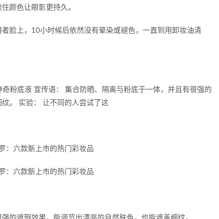
锁住颜色让眼影更持久。
者脸上，10小时候后依然没有晕染或褪色，一直到用卸妆油清
神奇粉底液 宣传语： 集合防晒、隔离与粉底于一体，并且有很强的
纹。 实验： 让不同的人尝试了这
很强的遮瑕效果，能调节出漂亮的自然肤色，也能遮盖细纹。