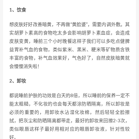
1、饮食
想皮肤好好改善暗黄，不再做“黄脸婆”，需要内调外敷。其
实胡萝卜素高的食物吃太多会影响胡萝卜素血症，会造成
皮肤变黄，睡前三个小时晚餐这样子我们可以多吃点健脾
益胃补气血的食物，类似紫米、黑米、粳米等矿物质含铁
丰富的食物，补气血效果好，气色好了，自然皮肤暗黄就
会慢慢消失啦！
2、卸妆
都说睡前护肤的功效是白天的8倍，所以睡前的保养一定不
能太粗糙，不化妆的也会每天都涂防晒隔离，所以卸妆是
必须的重要的，用卸妆水沾湿化妆棉，然后轻轻全脸擦
拭，把灰尘和防晒隔离都带走，最好的卸妆来回擦2-3次，
类似眼唇这样子最好用相对应的眼唇卸妆液，针对性较
好。