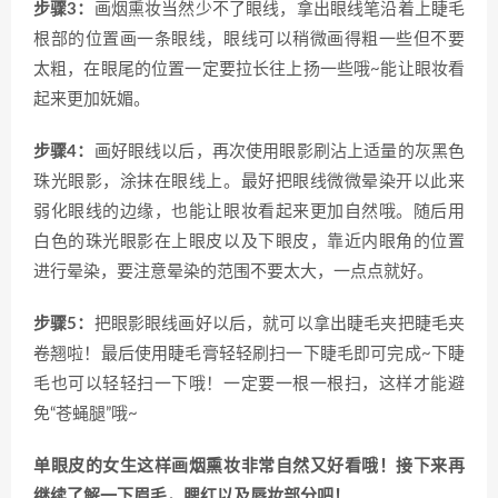
步骤3：
画烟熏妆当然少不了眼线，拿出眼线笔沿着上睫毛
根部的位置画一条眼线，眼线可以稍微画得粗一些但不要
太粗，在眼尾的位置一定要拉长往上扬一些哦~能让眼妆看
起来更加妩媚。
步骤4：
画好眼线以后，再次使用眼影刷沾上适量的灰黑色
珠光眼影，涂抹在眼线上。最好把眼线微微晕染开以此来
弱化眼线的边缘，也能让眼妆看起来更加自然哦。随后用
白色的珠光眼影在上眼皮以及下眼皮，靠近内眼角的位置
进行晕染，要注意晕染的范围不要太大，一点点就好。
步骤5：
把眼影眼线画好以后，就可以拿出睫毛夹把睫毛夹
卷翘啦！最后使用睫毛膏轻轻刷扫一下睫毛即可完成~下睫
毛也可以轻轻扫一下哦！一定要一根一根扫，这样才能避
免“苍蝇腿”哦~
单眼皮的女生这样画烟熏妆非常自然又好看哦！接下来再
继续了解一下眉毛，腮红以及唇妆部分吧！