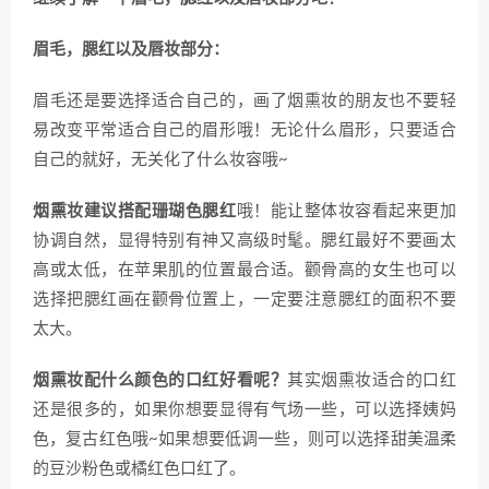
眉毛，腮红以及唇妆部分：
眉毛还是要选择适合自己的，画了烟熏妆的朋友也不要轻
易改变平常适合自己的眉形哦！无论什么眉形，只要适合
自己的就好，无关化了什么妆容哦~
烟熏妆建议搭配珊瑚色腮红
哦！能让整体妆容看起来更加
协调自然，显得特别有神又高级时髦。腮红最好不要画太
高或太低，在苹果肌的位置最合适。颧骨高的女生也可以
选择把腮红画在颧骨位置上，一定要注意腮红的面积不要
太大。
烟熏妆配什么颜色的口红好看呢？
其实烟熏妆适合的口红
还是很多的，如果你想要显得有气场一些，可以选择姨妈
色，复古红色哦~如果想要低调一些，则可以选择甜美温柔
的豆沙粉色或橘红色口红了。