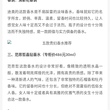
香调：清新花香调
迪奥的这款香水是不易踩雷的淡味香水，香味就如它的名
字所言，娇俏、率真、温柔，留香时间也比较持久，让人
感觉女人味十足而又不会过于浓烈。瓶子的设计也十分简
洁而不失独特感，是一款颜值与实力俱备的香水。
三、范思哲晶钻香水（专柜价486元30ml）
范思哲这款香水的设计非常好看，像精致的透明水晶一
般，散发着明亮辉煌的光泽，拥有高贵的质感。除了带来
一种清新诱人的气味，还包含了非常独特的石榴香和牡丹
香味。它的留香时间也十分长，但绝对不是庸俗的低俗女
人香。女人味十足或者具有高雅的优雅气质的女生十分适
合这一款香水。