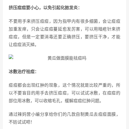
挤压痘痘要小心，以免引起化脓发炎：
不要用手来挤压痘痘，因为指甲内有很多细菌，会让痘痘
加重发痒，只会让痘痘蔓延愈发厉害，可以用暗疮针来挤
痘痘，但是一定要消毒还要正确挤压，要挤压干净，才能
让痘痘消灭掉。
冰敷治疗祛痘：
痘痘都会出现红肿的现象，这个情况就是比较严重的，所
以不要盲目的用手去挤压痘痘，可以试试冰敷，在痘痘的
部位用冰敷，可以收缩毛孔，缓解痘痘红肿问题。
通过辣妈营小编分享给你们的几款自制黄瓜去痘痘面膜，
不妨试试吧！