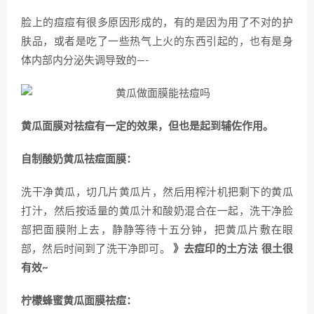
脸上的痘痘有很多原因形成的，有的是因为用了不对的护
肤品，或者是吃了一些热气上火的东西引起的，也有是身
体内部内分泌失调导致的—-
黄瓜面膜对祛痘有一定的效果，但也是起到辅佐作用。
自制酸奶黄瓜祛痘面膜：
洗干净黄瓜，切几片黄瓜片，然后用榨汁机把剩下的黄瓜
打汁，然后按适量的黄瓜汁和酸奶混合在一起，洗干净脸
部把面膜附上去，静静等待十五分钟，把黄瓜片敷在眼
部，然后时间到了洗干净即可。
》去痘印的土方法 很土很
有效~
柠檬蜂蜜黄瓜面膜祛痘：