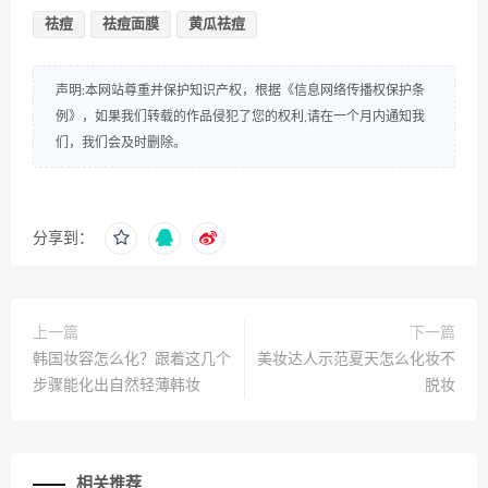
祛痘
祛痘面膜
黄瓜祛痘
声明:本网站尊重并保护知识产权，根据《信息网络传播权保护条
例》，如果我们转载的作品侵犯了您的权利,请在一个月内通知我
们，我们会及时删除。
分享到：
上一篇
下一篇
韩国妆容怎么化？跟着这几个
美妆达人示范夏天怎么化妆不
步骤能化出自然轻薄韩妆
脱妆
相关推荐