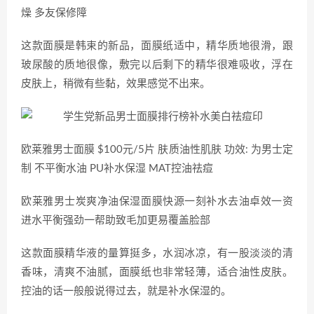
燥 多友保修障
这款面膜是韩束的新品，面膜纸适中，精华质地很滑，跟
玻尿酸的质地很像，敷完以后剩下的精华很难吸收，浮在
皮肤上，稍微有些黏，效果感觉不出来。
欧莱雅男士面膜 $100元/5片 肤质油性肌肤 功效: 为男士定
制 不平衡水油 PU补水保湿 MAT控油祛痘
欧莱雅男士炭爽净油保湿面膜快源一刻补水去油卓效一资
进水平衡强劲一帮助致毛加更易覆盖脸部
这款面膜精华液的量算挺多，水润冰凉，有一股淡淡的清
香味，清爽不油腻，面膜纸也非常轻薄，适合油性皮肤。
控油的话一般般说得过去，就是补水保湿的。