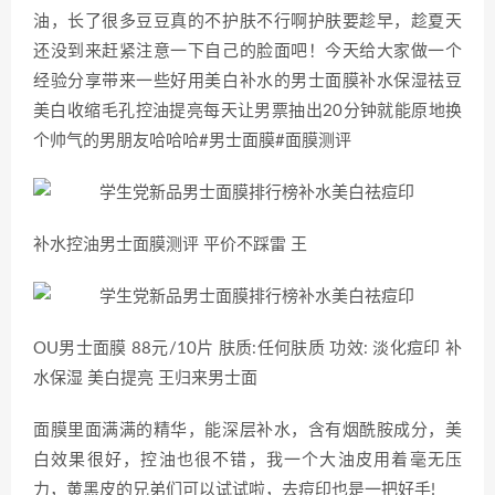
油，长了很多豆豆真的不护肤不行啊护肤要趁早，趁夏天
还没到来赶紧注意一下自己的脸面吧！今天给大家做一个
经验分享带来一些好用美白补水的男士面膜补水保湿祛豆
美白收缩毛孔控油提亮每天让男票抽出20分钟就能原地换
个帅气的男朋友哈哈哈#男士面膜#面膜测评
补水控油男士面膜测评 平价不踩雷 王
OU男士面膜 88元/10片 肤质:任何肤质 功效: 淡化痘印 补
水保湿 美白提亮 王归来男士面
面膜里面满满的精华，能深层补水，含有烟酰胺成分，美
白效果很好，控油也很不错，我一个大油皮用着毫无压
力，黄黑皮的兄弟们可以试试啦，去痘印也是一把好手!