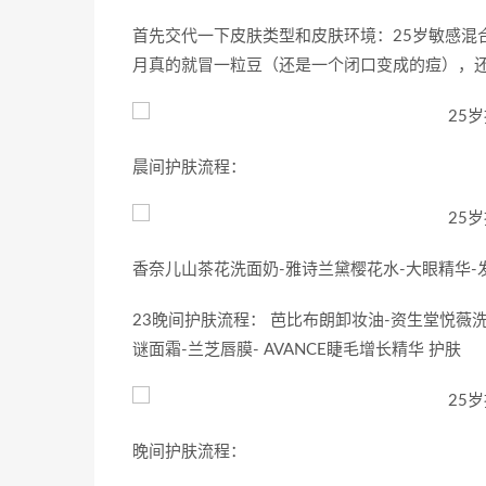
首先交代一下皮肤类型和皮肤环境：25岁敏感混
月真的就冒一粒豆（还是一个闭口变成的痘），
晨间护肤流程：
香奈儿山茶花洗面奶-雅诗兰黛樱花水-大眼精华-
23晚间护肤流程： 芭比布朗卸妆油-资生堂悦薇
谜面霜-兰芝唇膜- AVANCE睫毛增长精华 护肤
晚间护肤流程：