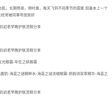
合肌，长期熬夜，倒时差，每天飞到不同季节的国家.但基本上一个
还经常被同事夸皮肤好
发光眼霜-毕生之研唇霜
洗面奶-海蓝之谜精粹水-海蓝之谜浓缩眼霜-娇韵诗双萃精华-海蓝之