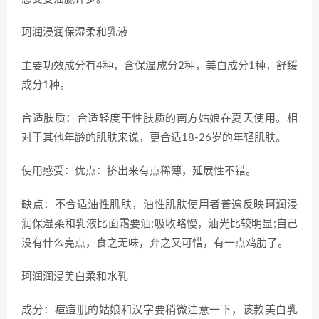
珂润浸润保湿柔和乳液
主要功效成分有4种，含保湿成分2种，美白成分1种，舒缓
成分1种。
合适肤质：合适轻度干性肤质的南方姑娘在夏天使用。相
对于其他年龄的肌肤来说，更合适18-26岁的年轻肌肤。
使用感受：优点：挤出来有点稀薄，延展性不错。
缺点：不合适油性肌肤，油性肌肤使用者普遍反映珂润浸
润保湿柔和乳液比面霜要油;吸收略慢，油光比较明显;自己
没有什么亮点，食之无味，弃之又可惜，有一点鸡肋了。
珂润润浸美白柔和水乳
成分：痘痘肌的姑娘和汉字要稍微注意一下，该款美白乳