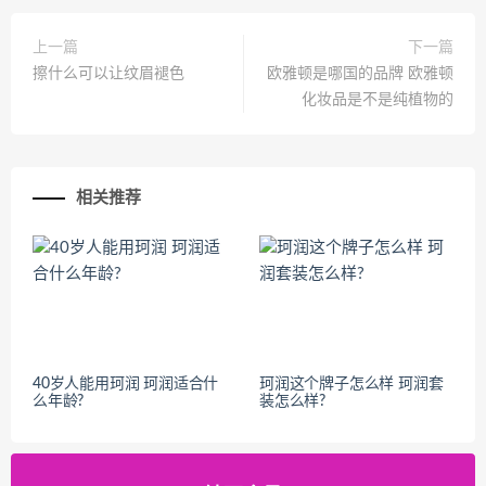
上一篇
下一篇
擦什么可以让纹眉褪色
欧雅顿是哪国的品牌 欧雅顿
化妆品是不是纯植物的
相关推荐
40岁人能用珂润 珂润适合什
珂润这个牌子怎么样 珂润套
么年龄?
装怎么样?