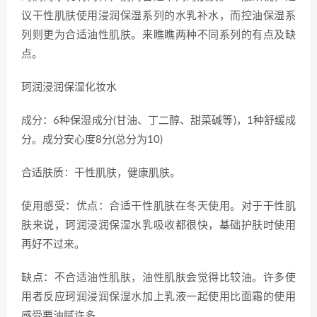
议干性肌肤使用浸润保湿系列的水乳补水，而控油保湿系
列则更为合适油性肌肤。来瞧瞧两种不同系列的有点及缺
点。
珂润浸润保湿化妆水
成分：6种保湿成分(甘油、丁二醇、甜菜碱等)，1种舒缓成
分。成分安心度8分(总分为10)
合适肤质：干性肌肤，健康肌肤。
使用感受：优点：合适干性肌肤在冬天使用。对于干性肌
肤来说，珂润浸润保湿水乳吸收都很快，基础护肤时使用
再好不过来。
缺点：不合适油性肌肤，油性肌肤会觉得比较油。许多使
用者反应珂润浸润保湿水加上乳液一起使用比面霜的使用
感受要油腻许多。