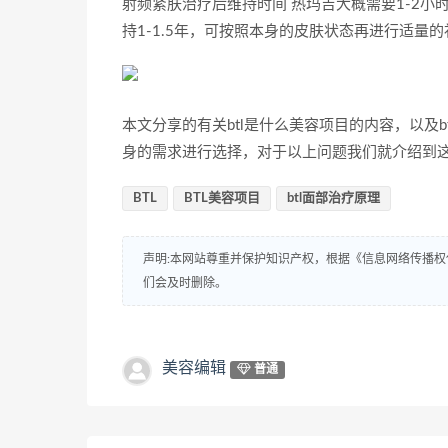
射频紧肤治疗后维持时间 热玛吉大概需要1-2小
持1-1.5年，可按照本身的皮肤状态再进行适量
本文分享的有关btl是什么美容项目的内容，以及
身的需求进行选择，对于以上问题我们就介绍到
BTL
BTL美容项目
btl面部治疗原理
声明:本网站尊重并保护知识产权，根据《信息网络传播权
们会及时删除。
美容编辑
普通