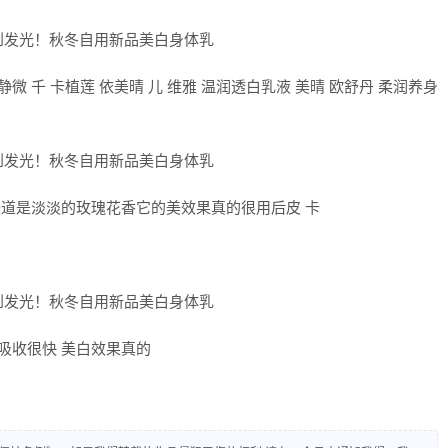
微 千 卡植莲 依美晴 儿 维雅 温润透白乳液 美晴 欧舒丹 柔润养身
味道是淡淡的玫瑰花香它的美效果真的很用后皮 卡
吸收很快 美白效果真的