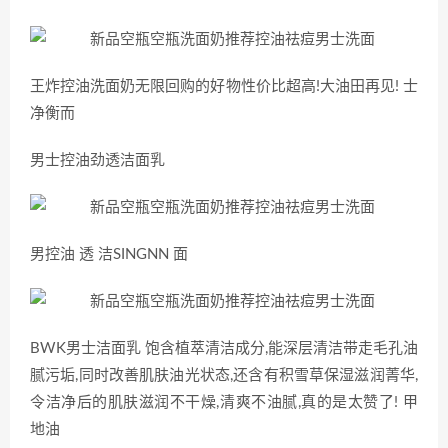
王炸控油洗面奶无限回购的好物性价比超高!大油田再见! 士
净衡而
男士控油劲透洁面乳
男控油 透 洁SINGNN 面
BWK男士洁面乳 饱含植萃清洁成分,能深层清洁带走毛孔油
腻污垢,同时改善肌肤油光状态,还含有积雪草保湿滋润菁华,
令洁净后的肌肤滋润不干燥,清爽不油腻,真的是太赞了! 甲
地油