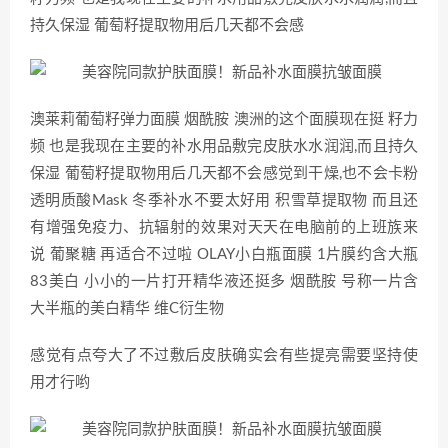
持久保湿 葡萄籽提取物用后几天都不会感
澳莱莉葡萄籽弹力面膜 烟酰胺 澳洲的这个面膜现在挺 籽力
频 也是我现在主要的补水用品敷完皮肤水水润润,而且持久
保湿 葡萄籽提取物用后几天都不会感觉到干燥,也不会卡粉
透明质酸Mask 冬季补水不要太好用 积雪草提取物 而且还
有增强免疫力、抗辐射的效果对天天在电脑前的上班族来
说 葡聚糖 再适合不过啦 OLAY小白瓶面膜 1片膜约含大瓶
83美白 小小的一片打开精华液还挺多 烟酰胺 号称一片含
大半瓶的美白精华 维C衍生物
感觉有点夸大了不过敷后皮肤确实会有些提亮需要坚持使
用才行哟