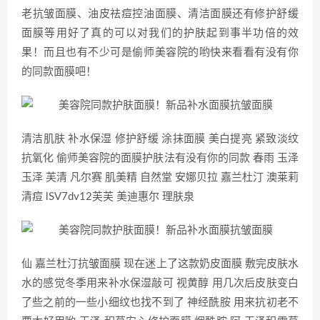
老抗皱面膜、油皮祛痘控油面膜、清洁面膜还有修护舒缓
面膜等用好了真的可以对我们的护肤起到事半功倍的效
果！而且也有不少可是偷师美容院的哟快来看看有没有你
的同款面膜吧！
清洁肌肤 补水保湿 修护舒缓 涂抹面膜 美白提亮 紧致淡纹
抗氧化 偷师美容院的面膜护肤法有没有你的同款 春雨 玉泽
玉泽 芙清 凡尔赛 肌美精 自然堂 安娜贝拉 嘉兰杜汀 澳莱莉
清痘 lSV7dv12芙芙 美迪惠尔 理肤泉
仙 嘉兰杜汀抗皱面膜 现在迷上了这款奶皮面膜 敷完皮肤水
水的感觉冬季用来补水保湿敲可 视黄醇 用几次后皮肤变白
了些之前的一些小细纹也找不到了 神经酰胺 用来抗初老不