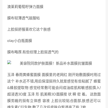
澳莱莉葡萄籽弹力面膜
膜布轻薄透气敲服帖
上脸挺舒服喜欢它这个肤感
olay小白瓶面膜
膜布略厚,有些纹理上脸挺透气的
玉泽 春雨黄蜂蜜面膜 面膜里的老网红 刚开始敷面膜时用过
这个 补水还不错,用后保湿挺持久就是感觉有些粘腻了 蜂蜜
&蜂胶提取物 感觉经常敷可能会闷痘油痘肌和敏感肌慎入!
超浸透3D度 玉泽 形 肌美精3D面膜按 状 瞬 密 着。 这款面
膜剪裁的挺有立体感 容液 上脸比较贴合面部,肤感还可以
维生素C衍生物 敷了几次后皮肤白皙透亮了些 7枚