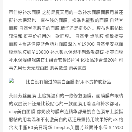
蒂佳婷补水面膜 之前是夏天用的一款补水面膜面膜用着还
挺补水保湿也一直在线的面膜。换季也能敷的面膜 自然堂
面膜 自然堂老牌子的面膜,精华还是挺多的。膜布也服帖比
较温和,挺平价好用的一款面膜。 自然堂 烟酰胺 细致提亮
面膜 4盒蒂佳婷蓝色药丸面膜深入￥19900 自然堂安瓶面
膜烟酰胺细￥13800 补水锁水保湿不刺激敏感缓 提亮面膜
补水保湿旗舰店官1 组合套餐(5片)4 化妆品净含量20片 可
事先用七天无理由膜 购买数量 购买数量
芙丽芳丝面膜 上脸挺温和的一款修复面膜。面膜膜布眼睛
的双层设计还是比较贴心的一款面膜用着温和补水都可。
olay美白面膜 像奶皮的膜布连精华都是奶白色膜布上脸挺
服帖的用着温和不刺激美白的话还是坚持用效果好的eS 约
含大半瓶B3美日精华 freeplus芙丽芳丝面补水保￥1900