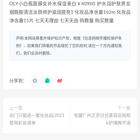
OLY小白瓶面膜女补水保湿美白￥40900 护水润护肤男女
烟酰胺清洁淡斑修护滋润提亮1 化妆品净含量162m 化妆品
净含量15片 七天无理由 七天无由 购教量 购买数量
声明:本网站尊重并保护知识产权，根据《信息网络传播权保护条
例》，如果我们转载的作品侵犯了您的权利,请在一个月内通知我
们，我们会及时删除。
分享到：
上一篇
下一篇
出门只能选一套化妆品|2021
宝藏广州正宗日式美容店拍照
爱用彩妆清单
&护理两不误