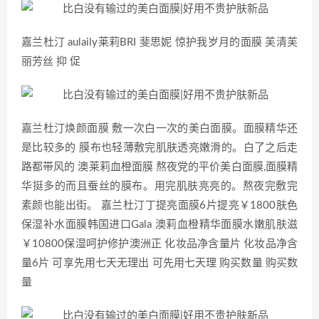
嘉兰杜汀 aulaily莱莉BRI 斐思妮 惊护我岁月的面膜 芙清芙
丽芳丝 抑 促
嘉兰杜汀焕颜面膜 敷一次白一次的美白面膜。面膜精华还
是比较多的 膜布也轻薄敷完肌肤透亮嫩滑的。白了之后走
路都带风的 澳莱莉血橙面膜 熬夜党的平价美白面膜,面膜精
华挺多的而且蚕丝的膜布。用完肌肤亮亮的。熬夜完敷完
素颜也能出街。 嘉兰杜汀丁提亮面膜6片提亮￥1800肤色
保湿补水面膜韩国进口Gala 澳莉血橙精华面膜水嫩肌肤滋
￥10800保湿呵护修护澳洲正 化妆品净含量片 化妆品净含
量6片 可享先用七天无理出 可先用七天理 购买数量 购买数
量