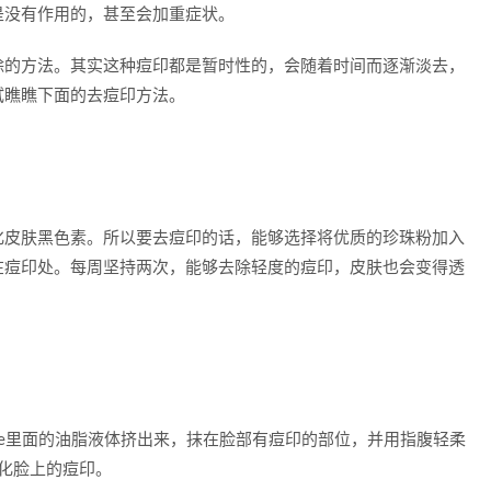
是没有作用的，甚至会加重症状。
除的方法。其实这种痘印都是暂时性的，会随着时间而逐渐淡去，
试瞧瞧下面的去痘印方法。
化皮肤黑色素。所以要去痘印的话，能够选择将优质的珍珠粉加入
在痘印处。每周坚持两次，能够去除轻度的痘印，皮肤也会变得透
e里面的油脂液体挤出来，抹在脸部有痘印的部位，并用指腹轻柔
化脸上的痘印。