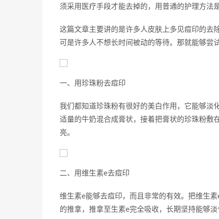
须采用医疗手段才能去掉的，用普通的护理方法
这篇文章主要讲的是许多人皮肤上多见痘印的去
可是许多人不想长时间被动的等待。那就能够尝
一、用珍珠粉去痘印
我们都知道珍珠粉有很好的美白作用，它能够淡
适量的牛奶混合成膏状，接着把膏状的珍珠粉敷
亮。
二、用维生素e去痘印
维生素e能够去痘印，而且非常的有效。把维生素
的推拿，推拿至生素e完全吸收，长期坚持能够淡