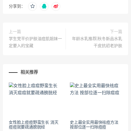
分享到：
上一篇
下一篇
学生党平价护肤油痘肌姐妹一
年龄水乳推荐|秋冬新品水乳
定要入的宝藏
干皮抗初老护肤
相关推荐
女性脸上痘痘野蛮生长 消灭
史上最全实用最快祛痘方法
痘痘就要疏通膀胱经
按部位逐一扫除痘痘