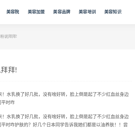
美容院
美容加盟
美容品牌
美容培训
美容知识
粉说拜拜!
拜拜!
来！水乳换了好几批，没有啥好转，脸上倒是起了不少红血丝身边
们平时咋
来！水乳换了好几批，没有啥好转，脸上倒是起了不少红血丝身边
们平时咋护肤的？好几个日本同学告诉我她们都是以油养肤！！尝