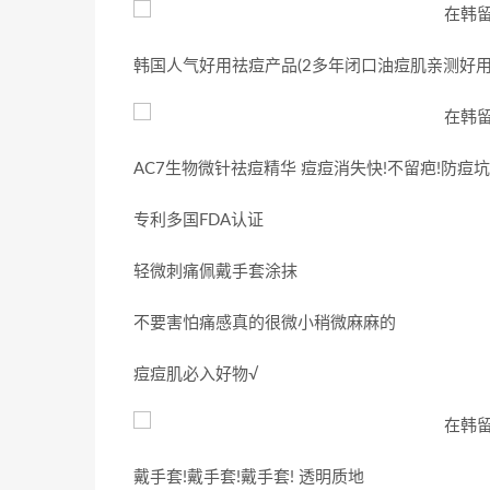
韩国人气好用祛痘产品(2多年闭口油痘肌亲测好
AC7生物微针祛痘精华 痘痘消失快!不留疤!防痘
专利多国FDA认证
轻微刺痛佩戴手套涂抹
不要害怕痛感真的很微小稍微麻麻的
痘痘肌必入好物√
戴手套!戴手套!戴手套! 透明质地