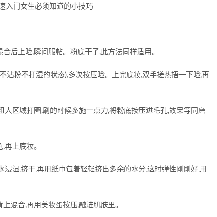
,混合后上睑,瞬间服帖。粉底干了,此方法同样适用。
不沾粉不打湿的状态),多次按压睑。上完底妆,双手搓热捂一下睑,再
粗大区域打圈,刷的时候多施一点力,将粉底按压进毛孔,效果等同磨
,再上底妆。
水浸湿,挤干,再用纸巾包着轻轻挤出多余的水分,这时弹性刚刚好,用
上混合,再用美妆蛋按压,融进肌肤里。