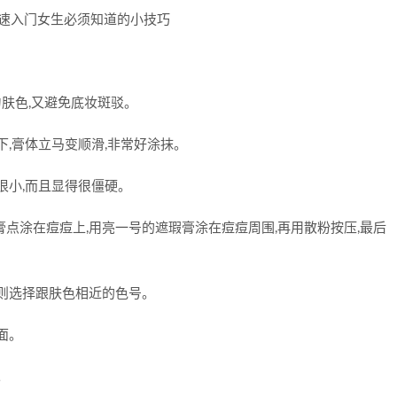
匀肤色,又避免底妆斑驳。
下,膏体立马变顺滑,非常好涂抹。
很小,而且显得很僵硬。
点涂在痘痘上,用亮一号的遮瑕膏涂在痘痘周围,再用散粉按压,最后
,则选择跟肤色相近的色号。
面。
。