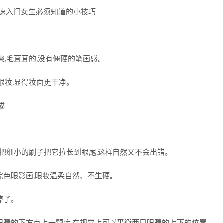
爽,毛茸茸的,没有僵硬的笔画感。
眼妆,显得妆面更干净。
成
一把细小的刷子把它拉长到眼尾,这样自然又不会出错。
棕色眼影画,眼妆温柔自然、不生硬。
掉了。
眼睛的下方点上一颗痣,在视觉上可以平衡两只眼睛的上下的位置。