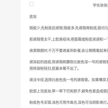
底妆
瑕疵少,先粉底后遮瑕;瑕疵多,先遮瑕再粉底,既均
若遮瑕膏太干,上脸易结块,用面霜或粉底液调和一
遮黑眼圈时,千万不要遮盖到卧蚕,会让眼睛看起来
遮突起的痘痘,用遮瑕刷蘸取比肤色深一号的遮瑕膏
用修容粉轻扫,就基本看不出了。
遮法令纹,选择比肤色亮一号的遮瑕膏。如果嘴突
脸部上完底妆,带一带下巴和脖子,避免色差造成假
粉底色号买错,浅色可用作高光,深色可当阴影来打