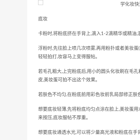
底妆
卡粉时,将粉底挤在手背上,滴入1-2滴精华或精油
浮粉时,先往脸上喷几次喷雾,再用粉扑或者美妆蛋(
轻轻拍打,妆容马上变得服帖。
若毛孔粗大,上完粉底后,用小的圆头化妆刷在毛孔
皮,美妆蛋可拍不出这个效果。
若肤色不均匀,在粉底前用彩色妆前乳局部修正肤色
想要底妆轻薄,先将粉底均匀点涂在脸上,美妆蛋用
来按压,底妆服帖不厚重。
想要底妆通透水光,可以将少量高光液和粉底在手背