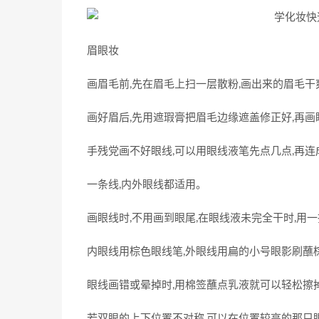
眉眼妆
画眉毛前,先在眉毛上扫一层散粉,画出来的眉毛干
画好眉后,先用遮瑕膏把眉毛边缘遮盖修正好,再画
手残党画不好眼线,可以用眼线液笔先点几点,再连
一条线,内外眼线都适用。
画眼线时,不用画到眼尾,在眼线液未完全干时,用
内眼线用棕色眼线笔,外眼线用扁的小号眼影刷蘸
眼线画错或晕掉时,用棉签蘸点乳液就可以轻松擦
若双眼的上下位置不对称,可以在位置较高的那只