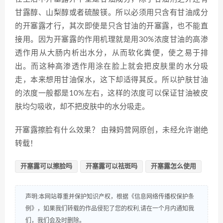
甘露醇、山梨醇或者硫酸镁。所以必须用只含有甘油成分
的开塞露才行，其次即使是只含甘油的开塞露，也不能直
接用。因为开塞露的作用机理就是用30%浓度甘油的高渗
透作用从大肠内析出水分，从而软化粪便，使之易于排
出。而这种高渗透作用涂在脸上就会把皮肤里的水分吸
走，本来想用甘油保水，这下却适得其反。所以护肤甘油
的浓度一般都是10%左右，这样的浓度可以保证甘油被皮
肤均匀吸收，却不把皮肤中的水分吸走。
开塞露擦脸有什么效果？ 由辣妈营网原创，未经允许谢绝
转载！
开塞露可以擦脸吗
开塞露可以祛斑吗
开塞露怎么使用
声明:本网站尊重并保护知识产权，根据《信息网络传播权保护条
例》，如果我们转载的作品侵犯了您的权利,请在一个月内通知我
们，我们会及时删除。