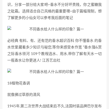
识，分享一部分给大家吧~香水不分好坏贵贱，你之蜜糖我
之砒霜。选择适合自己风格的最重要噢~由于篇幅限制，想
了解更多的小仙女可以参考我后面的笔记
必经典 有料、有、还有范的香水超识百科 你不懂香水 的香
水世里藏着多少知识与秘您,等你来感受本作宽 “香水强&赏
之际香水领河 109个教程选水、用水,带你了解有天水一切
一瓶香水让你更迷人! 江苏艺出社
18植物花香调
就像拂过草原的清风
1945年,第二次世界大战结束后不久,法国时装品牌巴尔发布