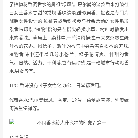
了植物花香调香水的鼻祖“绿风”。巴尔曼的这款香水打破往
日女士香水甘甜的常规,香味清淡,酷似男香。据说是专门为
战后女性设计的,象征着战后积极参与社会活动的女性新形
象香味印象:“植物”指的是在指尖轻揉小草、树叶时散发出
来的香味。草原上、森林中,一阵清风拂过,带来夹杂零星绿
叶香的花香。风信子、嫩叶的香气中夹杂着白松香的苦味,
植物香味中还带着几分小苍兰、橘子花清爽、甘甜的香
气。自然、活力、干利落,富有运动感,是一款城市行动派香
水,男女皆宜。
TPO:香味没有过于女性化,办公、日常都适用。
代表香水:巴尔曼绿风、香奈儿19号、葛蕾歌宝婷、迪奥绿
毒资生堂禅等。
19水生调