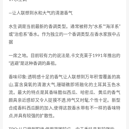
—让人联想到水和大气的清澈香气
水生调是当前最新的香调类型。通常被称为“水系”“海洋系”
或“治愈系”香水。作为独立的一个香调类型,在香水家族中占
据
一席之地。目前较有力的说法是,卡文克莱于1991年推出的
“逃避”是这种香调的鼻祖。
香味印象:透明感十足的香气让人联想到万年积雪覆盖的高
山,富含臭氧的清澈大气,珊瑚礁即将融化的土耳其玉色水
流。最大的特点是其香味酷似西瓜、哈密瓜、黄瓜的香气
颇具亲近感却又令人捉摸不透,帅气又时髦,个性十足。新型
合成香料西瓜酮的加入,使得这款香水带有不一样的香味特
点,并具有较强的扩散性。