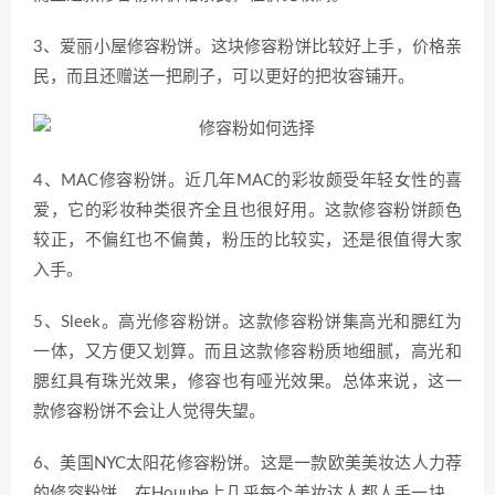
3、爱丽小屋修容粉饼。这块修容粉饼比较好上手，价格亲
民，而且还赠送一把刷子，可以更好的把妆容铺开。
4、MAC修容粉饼。近几年MAC的彩妆颇受年轻女性的喜
爱，它的彩妆种类很齐全且也很好用。这款修容粉饼颜色
较正，不偏红也不偏黄，粉压的比较实，还是很值得大家
入手。
5、Sleek。高光修容粉饼。这款修容粉饼集高光和腮红为
一体，又方便又划算。而且这款修容粉质地细腻，高光和
腮红具有珠光效果，修容也有哑光效果。总体来说，这一
款修容粉饼不会让人觉得失望。
6、美国NYC太阳花修容粉饼。这是一款欧美美妆达人力荐
的修容粉饼，在Houube上几乎每个美妆达人都人手一块。