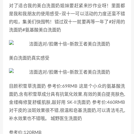
对了适合我的美白洗面奶姐妹要赶紧来抄作业呀！里面都
是我和我朋友的使用感受~双十一可以活动的力度还蛮不错
的啦，集美们快囤鸭！错过双十一就要再等一年了#好用的
洗面奶#氨基酸美白洗面奶
美白洗面奶真实感受
目颜积雪草洗面奶 参考价:69RMB 这是个小众的氨基酸洗
面奶,含有积雪草成分具有抗氧化效果,有效的美白提亮肤色,
金缕梅修复舒缓肌肤,敲好用 SK-ll洗面奶 参考价:460RMB
对干皮的淡斑效果很不错,很温和皂基洗面奶,可以清洁毛孔,
补水效果也不错哦。 城野医生洗面奶
参考价:120RMB