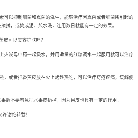
皮素可以抑制细菌和真菌的滋生，能够治疗因真菌或者细菌所引起的
处擦拭，或捣成泥、煎水洗，连用数日就能有一定的效果。
加上火炭母中药一起煲水，并用适量的红糖调水一起服用就可以治疗
炖熟，或者把香蕉皮放在火上烤趁热吃，可以治疗痔疮疼痛，缓解便
水果后不要着急把水果皮扔掉，因为果皮也具有一定的作用。
允许谢绝转载！