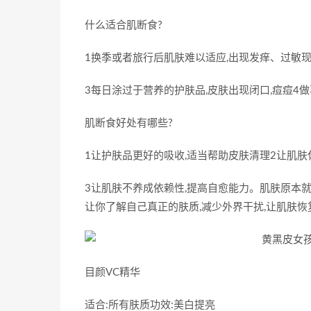
什么适合肌断食?
1换季或者旅行后肌肤难以适应,出现发痒、过敏现
3每日涂过于营养的护肤品,皮肤出现闭口,痘痘4
肌断食好处有哪些?
1让护肤品更好的吸收,适当帮助皮肤清理2让肌肤
3让肌肤不养成依赖性,提高自愈能力。肌肤原本就
让你了解自己真正的肤质,减少外界干扰,让肌肤恢
目颜VC精华
适合:所有肤质功效:美白提亮