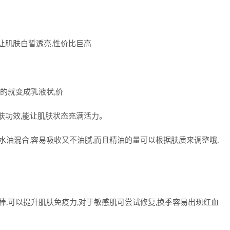
让肌肤白皙透亮,性价比巨高
后的就变成乳液状,价
肤功效,能让肌肤状态充满活力。
水油混合,容易吸收又不油腻,而且精油的量可以根据肤质来调整哦,
棒,可以提升肌肤免疫力,对于敏感肌可尝试修复,换季容易出现红血