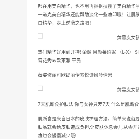
都在用美白精华，也不用再抠抠搜搜了美白精华
一道光美白精华还能帮助淡化一些痘印哦！让肌
白精华，走上逆袭之路吧！
热门精华好用到开挂! 荣耀 目颜莱珀妮 （L-X） S
雪花秀ay欧莱雅 平民
薇姿修丽可欧缇丽伊索悦诗风吟倩碧
7天肌断食护肤法 你与女神只差7天 什么是肌断食
肌断食是来自日本的皮肤护理方法。简单来说就是
肤品就会给皮肤造成负担,让皮肤休息会儿,从零开
痘也会慢慢减少哦!