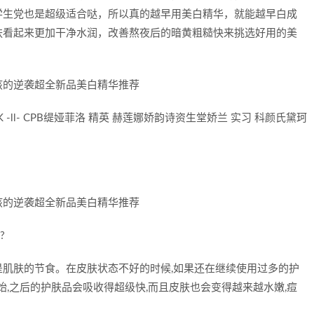
学生党也是超级适合哒，所以真的越早用美白精华，就能越早白成
肤看起来更加干净水润，改善熬夜后的暗黄粗糙快来挑选好用的美
K -ll- CPB缇娅菲洛 精英 赫莲娜娇韵诗资生堂娇兰 实习 科颜氏黛珂
?
肌肤的节食。在皮肤状态不好的时候,如果还在继续使用过多的护
始,之后的护肤品会吸收得超级快,而且皮肤也会变得越来越水嫩,痘