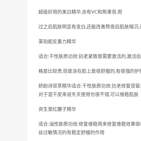
超级好用的美白精华,含有VC和熊果苷,用
过之后肌肤明显有变白,还能改善熬夜后肌肤暗沉,
莱珀妮反重力精华
适合:干性肤质功效:抗老紧致是需要激活的,激活
格是比较贵,但是涂在脸上是很舒服的,有很强的护
娇韵诗双萃精华适合:干性肤质功效:抗老修复双管
对于混干皮来说冬天使用也很不错,可以维稳肌肤
资生堂红腰子精华
适合:油性肤质功效:修复维稳用来修复维稳效果很
丝过敏情况的有稳定舒缓的作用