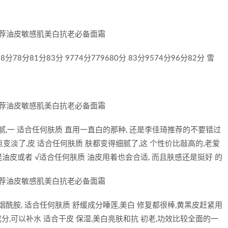
分78分81分83分 9774分779680分 83分9574分96分82分 雪
,一 适合任何肤质 直用一直白的那种, 还是李佳琦推荐的不要错过
变淡了,皮 适合任何肤质 肤都变得细腻了,这 个性价比敲高的,老爱
混油皮或者 √适合任何肤质 油皮用着也会合适, 而且肤感还是挺好 的
酰胺, 适合任何肤质 舒缓成分睡莲,美白 修复都很棒,黄黑皮赶紧用
粹成分,可以补水 适合干皮 保湿,美白亮肤和抗 初老,功效比较全面的一