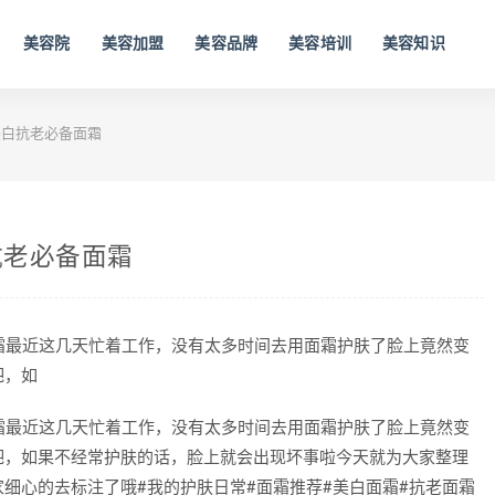
美容院
美容加盟
美容品牌
美容培训
美容知识
白抗老必备面霜
抗老必备面霜
面霜最近这几天忙着工作，没有太多时间去用面霜护肤了脸上竟然变
吧，如
面霜最近这几天忙着工作，没有太多时间去用面霜护肤了脸上竟然变
吧，如果不经常护肤的话，脸上就会出现坏事啦今天就为大家整理
细心的去标注了哦#我的护肤日常#面霜推荐#美白面霜#抗老面霜