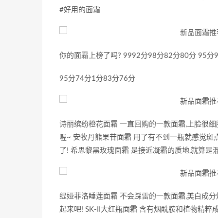
#好用的面霜
你的面霜上榜了吗? 9992分98分82分80分 95分98
95分74分1分83分76分
诗丽缤纷橙花面霜 一直回购的一款面霜,上脸很细腻
喔~ 安牧丹熊果苷面霜 用了有不到一瓶就感觉斑点
了! 希思黎黑玫瑰面霜 是接近凝霜的质地,就算是
缇娅菲洛睡莲面霜 不会踩雷的一款面霜,美白成分烟
起来吧! SK-II大红瓶面霜 含有烟酰胺和植物精