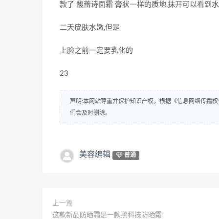
款了 馥蕾诗面霜 膏状一样的质地,抹开可以看到水
二天皮肤水嫩,但是
上脸之前一定要乳化的
23
声明:本网站尊重并保护知识产权，根据《信息网络传播权
们会及时删除。
美容编辑
普通
上一篇
这款新品防晒霜是一款黑科技防晒霜