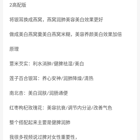
2高配版
将银耳换成燕窝，燕窝润肺美容美白效果更好
做成美白燕窝羹美白燕窝米糊，美容养颜美白效果加倍
原理
薏米芡实：利水消肿/健脾祛湿/美白
莲子百合银耳：养心安神/润肺降燥/清热
南北杏：美白润肤/润肠通便
红枣枸杞玫瑰花：美容抗衰/调节内分泌/改善气色
整个搭配起来主要是健脾润肺
我很多视频说过脾对女性重要性，