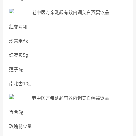
红枣两颗
炒薏米6g
红芡实5g
莲子6g
南北杏10g
百合5g
玫瑰花少量