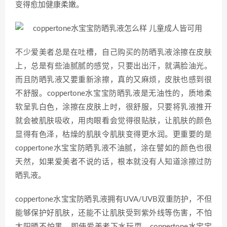
变得愈加健康柔嫩。
不少爱美者总是在吐槽，自己购买的防晒乳液涂擦在皮肤
上，总是有些油腻腻的感觉，只要出出汗，就满脸油光。
而且防晒乳液又要重新涂擦，真的又麻烦，皮肤也感到很
不舒服。coppertone水宝宝防晒乳液是无油性的，质地柔
软呈乳白色，涂擦在皮肤上时，很舒服，只要将乳液推开
就会被肌肤吸收，用肉眼看会觉得很贴肤，让肌肤的颜色
显得有色泽，枯燥的肌肤令肌肤变得更水润。更重要的是
coppertone水宝宝防晒乳液不油腻，涂在譬如的颜色也很
天然，如果爱美者不说的话，根本就没有人知道涂擦过防
晒乳液。
coppertone水宝宝防晒乳液拥有UVA/UVB双重防护，不但
能够保护好肌肤，还能不让肌肤受到紫外线等伤害，不怕
太阳晒不怕黑。即使爱美者下水玩耍，coppertone水宝宝