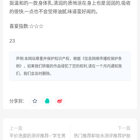
挺温和的一款身体乳,清润的质地涂在身上也是润润的,吸收
的很快,一点也不会觉得油腻,味道蛮好闻的。
喜爱指数:☆☆☆
23
声明:本网站尊重并保护知识产权，根据《信息网络传播权保护条
例》，如果我们转载的作品侵犯了您的权利,请在一个月内通知我
们，我们会及时删除。
分享到：
上一篇
下一篇
平价洗面奶测评推荐✅学生男
热门推荐卸妆水测评推荐护肤