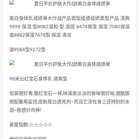
美白身体乳成绩单大作战产品类型成绩成绩类型产品 清爽
9898 保湿 型8082温和 型 滋润 8474保湿 保湿 7080保湿
滋8882保湿7678型 保湿 清凉
滋9084型9272型
98米云红宝石身体乳 清爽型
包装很好看,像红宝石一样,味道是淡淡的香味很好闻,烟酰胺
搭配着角鲨烷,皮肤是白透亮的~而且它涂在身上还特别的水
润~肤感炒鸡棒!
喜爱指数:☆☆☆☆☆