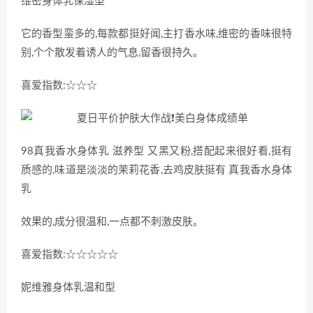
维密身体乳保湿型
它的香型蛮多的,每款都挺好闻,主打香水味,维密的香味很特
别,个个散发着诱人的气息,留香很持久。
喜爱指数:☆☆☆
98真我香水身体乳 滋养型 又黑又粉,搭配起来很好看,挺有
质感的,味道是淡淡的茉莉花香,去鸡皮肤挺有 真我香水身体
乳
效果的,成分很温和,一点都不刺激皮肤。
喜爱指数:☆☆☆☆☆
妮维雅身体乳温和型