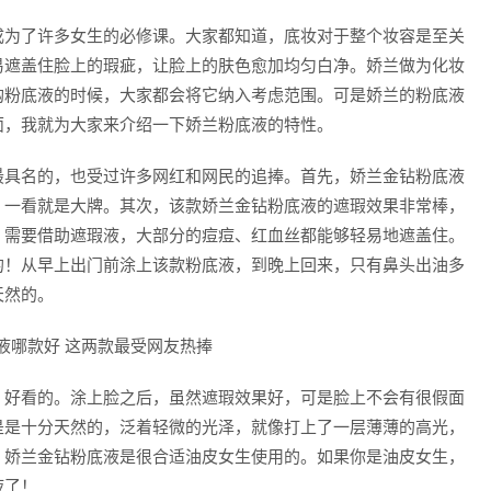
成为了许多女生的必修课。大家都知道，底妆对于整个妆容是至关
易遮盖住脸上的瑕疵，让脸上的肤色愈加均匀白净。娇兰做为化妆
购粉底液的时候，大家都会将它纳入考虑范围。可是娇兰的粉底液
面，我就为大家来介绍一下娇兰粉底液的特性。
最具名的，也受过许多网红和网民的追捧。首先，娇兰金钻粉底液
，一看就是大牌。其次，该款娇兰金钻粉底液的遮瑕效果非常棒，
，需要借助遮瑕液，大部分的痘痘、红血丝都能够轻易地遮盖住。
的！从早上出门前涂上该款粉底液，到晚上回来，只有鼻头出油多
天然的。
、好看的。涂上脸之后，虽然遮瑕效果好，可是脸上不会有很假面
是是十分天然的，泛着轻微的光泽，就像打上了一层薄薄的高光，
，娇兰金钻粉底液是很合适油皮女生使用的。如果你是油皮女生，
液了！