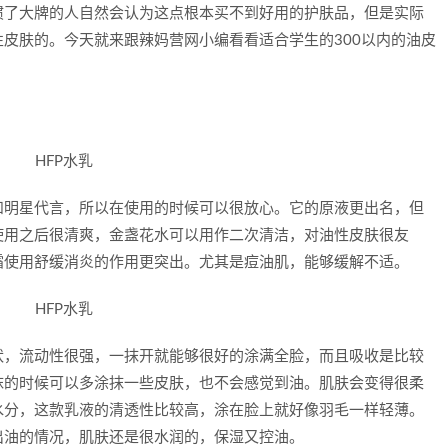
惯了大牌的人自然会认为这点根本买不到好用的护肤品，但是实际
皮肤的。今天就来跟辣妈营网小编看看适合学生的300以内的油皮
和明星代言，所以在使用的时候可以很放心。它的原液更出名，但
使用之后很清爽，金盏花水可以用作二次清洁，对油性皮肤很友
霜使用舒缓消炎的作用更突出。尤其是痘油肌，能够缓解不适。
状，流动性很强，一抹开就能够很好的涂满全脸，而且吸收是比较
抹的时候可以多涂抹一些皮肤，也不会感觉到油。肌肤会变得很柔
水分，这款乳液的清透性比较高，涂在脸上就好像羽毛一样轻薄。
出油的情况，肌肤还是很水润的，保湿又控油。