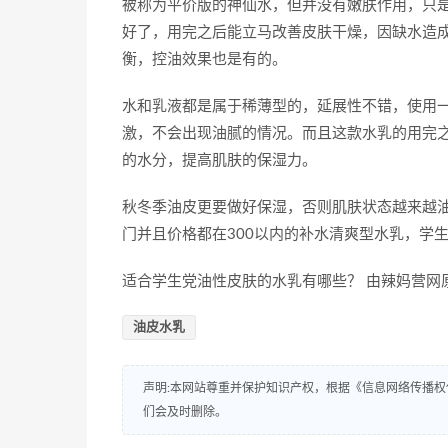
被称为平价版的神仙水，但并没有嫩肤作用，只
好了，用完之后能立马改善皮肤干燥，因缺水造
衡，控油效果也是有的。
​水和乳液都是属于稀薄型的，延展性不错，使用
激，不会出现油腻的情况。而且这款水乳的用完
的水分，提高肌肤的保湿力。
秋冬季油皮更要做好保湿，否则肌肤状态越来越油
门并且价格都在300以内的补水清爽型水乳，学
适合学生党油性皮肤的水乳有哪些？ 由辣妈营网
油皮水乳
声明:本网站尊重并保护知识产权，根据《信息网络传播权
们会及时删除。