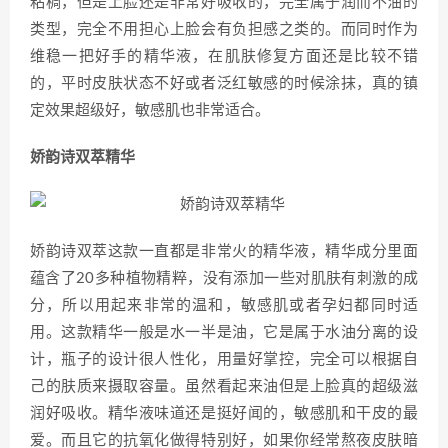
粘稠，但是上脸还是非常好吸收的，完全属于润而不油的
类型，完全不用担心上脸会有负担感之类的。而同时作为
维稳一把好手的精华液，在肌肤修复方面还是比较不错
的，平时皮肤状态不好或者泛红敏感的时候涂抹，真的镇
定效果超级好，敏感肌也非常适合。
娇韵诗双萃精华
娇韵诗双萃这款一直都是非常火的精华液，精华成分里面
蕴含了20多种植物精粹，没有添加一些对肌肤有刺激的成
分，所以用起来非常的温和，敏感肌或者孕妇都同时适
用。这款精华一般是水一半是油，它是属于水油分离的设
计，瓶子的设计很人性化，用量好掌控，完全可以根据自
己的肤质来摄取容量。虽然看起来油但是上脸真的超级滋
润好吸收。精华液味道还是挺好闻的，敏感肌和干皮的最
爱。而且它的抗氧化做得特别好，如果你经常熬夜皮肤暗