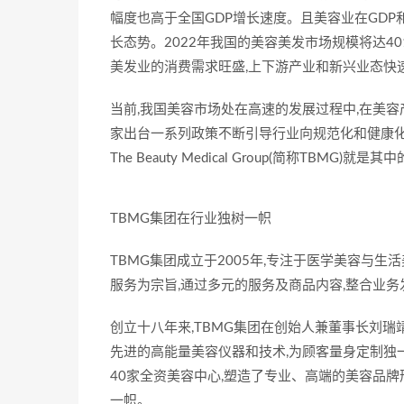
幅度也高于全国GDP增长速度。且美容业在GD
长态势。2022年我国的美容美发市场规模将达4
美发业的消费需求旺盛,上下游产业和新兴业态快
当前,我国美容市场处在高速的发展过程中,在美容
家出台一系列政策不断引导行业向规范化和健康化
The Beauty Medical Group(简称TBMG)就是
TBMG集团在行业独树一帜
TBMG集团成立于2005年,专注于医学美容与
服务为宗旨,通过多元的服务及商品内容,整合业
创立十八年来,TBMG集团在创始人兼董事长刘瑞
先进的高能量美容仪器和技术,为顾客量身定制独
40家全资美容中心,塑造了专业、高端的美容品牌
一帜。