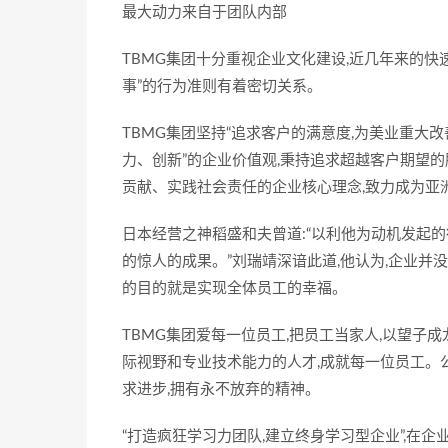
最大动力来自于团队内部
TBMG集团十分重视企业文化建设,近几年来的快
事”的行为准则有着密切关系。
TBMG集团坚持“追求客户的满意度,为美业重大改
力、创新”的企业价值观,秉持追求超越客户期望
贡献、实践社会责任的企业核心理念,致力成为亚
日本经营之神稻盛和夫曾道:“以利他为动机发起的
的惊人的成果。”刘瑞靖深谙此道,他认为,企业并
的目的就是实现全体员工的幸福。
TBMG集团爱每一位员工,把员工当家人,以望子
际视野和专业技术能力的人才,成就每一位员工。公
求进步,拥有永不放弃的精神。
“打造疯狂学习力团队,建立终身学习型企业”,在企