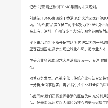
记者:刘董,请您谈谈TBMG集团的未来规划。
刘瑞靖:TBMG集团始于香港,聚焦大湾区医疗健
场。“雪纤瘦”品牌在员工的不懈努力下,通过引进
驻上海、深圳、广州等多个大城市,服务范围辐射
接下来,我们将不断开拓市场,对内进军国内一线城
亚等亚洲国家,逐步实现全球化布局。把专业人才
在美容业务领域,追求客户满意度,专一、专注,做
在。
随着业务发展迅速,数字化与传统产业相结合是趋势
准分析,全面掌握客户需求,提供个性化且全面的医
与此同时,我们还将发挥香港的区位优势,充分利用
品、仪器资源,建立以大湾区为核心的美丽健康生