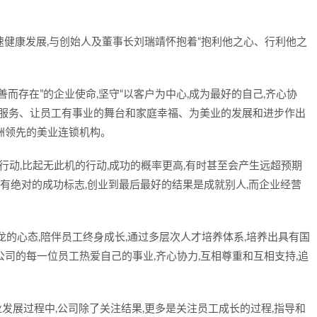
速健康发展,与创始人及董事长刘瑞靖怀抱着“抱利他之心、行利他之
善而存在”的企业使命,坚守“以客户为中心,成为最好的自己,齐心协
的服务、让员工有事业的舞台和家庭幸福、为美业的发展和进步作出
洲领先的美业连锁机构。
行动,比起无此机的行动,成功的概率更高,有时甚至会产生远超预期
没有绝对的成功标志,创业到最后最好的结果是成就别人,而企业经营
成龙的心态,陪伴员工终身成长,通过多层次人才培养体系,培养出具有国
司的每一位员工热爱自己的事业,齐心协力,互相尊重和互相支持,追
业发展过程中,公司除了关注结果,更多是关注员工成长的过程,指导和