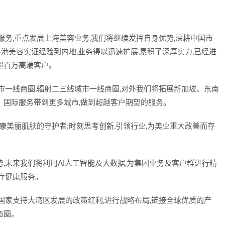
康服务,重点发展上海美容业务,我们将继续发挥自身优势,深耕中国市
香港美容实证经验到内地,业务得以迅速扩展,累积了深厚实力,已经进
超百万高端客户。
市一线商圈,辐射二三线城市一线商圈,对外我们将拓展新加坡、东南
、国际服务带到更多城市,做到超越客户期望的服务。
健康美丽肌肤的守护者;时刻思考创新,引领行业,为美业重大改善而存
,未来我们将利用AI人工智能及大数据,为集团业务及客户群进行精
疗健康服务。
国家支持大湾区发展的政策红利,进行战略布局,链接全球优质的产
态圈。