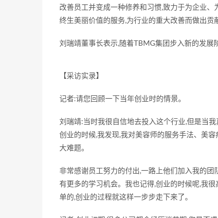
改善员工并变成一种修养和习惯,致力于为企业、为
终生美丽价值的服务,为行业的重大改善而做出贡
刘瑞靖董事长表示,随着TBMG集团步入新的发展
【采访实录】
记者:请您回顾一下当年创业时的情景。
刘瑞靖:当时我很自信地去投入这个行业,但是当
创业的时候,我发现,我对美容师的服务手法、美容
大难题。
非常感谢员工努力的付出,一路上他们加入我的团
有更多的学习机会。我也记得,创业的时候呢,我
单的,创业的过程就这样一步步走下来了。