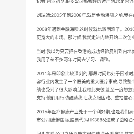
记者:创业初期,很多公司都会经历迷茫期,您是否
刘瑞靖:2005年到2008年,就是金融海啸之前
2008年遇到金融海啸,这时候就比较困难了。20
更宽大的市场。那时候,我就走进内地开始二次创
当时,我以为只要把在香港的成功经验复制到内地就
我用了差不多两年时间去学习、调整。
2011年是印象比较深刻的,那段时间也处于困难
容行业内发生了一个医美的重大医疗事故,导致整
绩也受到了很大影响,让我顾此失彼,甚至一度想放
支持,他们用行动鼓励我,让我克服困难、重拾信心
2016年医疗健康产业处于一个利好期,也是我们
市公司(康健国际,股票代码HK3886)达成了战