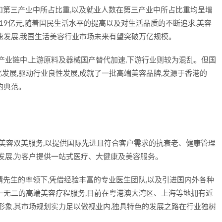
P和第三产业中所占比重,以及就业人数在第三产业中所占比重均呈增
019亿元,随着国民生活水平的提高以及对生活品质的不断追求,美容
速发展,我国生活美容行业市场未来有望突破万亿规模。
产业链中,上游原料及器械国产替代加速,下游行业则较为混乱。但国
发展,驱动行业良性发展,成就了一批高端美容品牌,发源于香港的
其中的典范。
生活美容双美服务,以提供国际先进且符合客户需求的抗衰老、健康管理
务发展,为客户提供一站式医疗、大健康及美容服务。
靖先生的率领下,凭借经验丰富的专业医生团队,以及引进国内外各种
一无二的高端美容疗程服务,目前在粤港澳大湾区、上海等地拥有近
形象,其市场规划实力足以傲视业内,独具特色的发展之路在行业独树