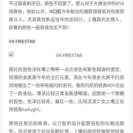
不过是喜新厌旧，颜色不同罢了。那么对于大牌当中的tf16
经典色，除此以外，
tf口红
今年新出的爆款银管系列也是惊
艳众人。尤其是在新品当中的这四只，上嘴真的太撩人，
好看的颜色一般有钱也买不到！
​04 FIRESTAR
橘红的底色涂在嘴上略带一点点金色和紫色相容的感觉，
轻微的金属是今年的主打元素。而在今年很多大牌不约而
同地推出了一些带有细闪的系列，像阿玛尼的经典405也出
了一款金钻。薄涂比较日常金属感略强，后图是一个锦鲤
的配色，色泽比较亮，偏红一些，比较活泼少女上嘴之后
你就是luckygirl。
质地还是比较顺滑，尖刀型的设计能更轻松的勾勒出唇
形，而且使用之后没有颗粒感，上嘴的绵密舒服依然很高