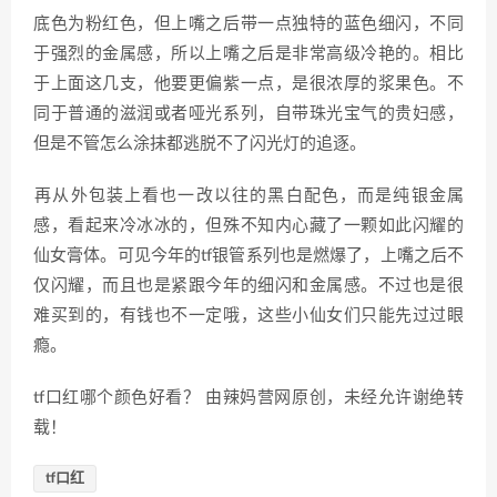
底色为粉红色，但上嘴之后带一点独特的蓝色细闪，不同
于强烈的金属感，所以上嘴之后是非常高级冷艳的。相比
于上面这几支，他要更偏紫一点，是很浓厚的浆果色。不
同于普通的滋润或者哑光系列，自带珠光宝气的贵妇感，
但是不管怎么涂抹都逃脱不了闪光灯的追逐。
​再从外包装上看也一改以往的黑白配色，而是纯银金属
感，看起来冷冰冰的，但殊不知内心藏了一颗如此闪耀的
仙女膏体。可见今年的tf银管系列也是燃爆了，上嘴之后不
仅闪耀，而且也是紧跟今年的细闪和金属感。不过也是很
难买到的，有钱也不一定哦，这些小仙女们只能先过过眼
瘾。
tf口红哪个颜色好看？ 由辣妈营网原创，未经允许谢绝转
载！
tf口红