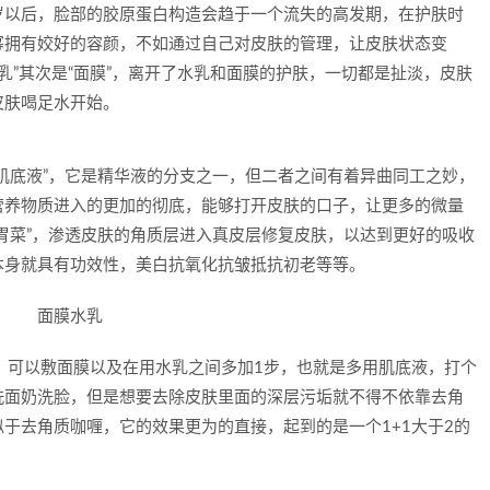
岁以后，脸部的胶原蛋白构造会趋于一个流失的高发期，在护肤时
幂拥有姣好的容颜，不如通过自己对皮肤的管理，让皮肤状态变
乳”其次是“面膜”，离开了水乳和面膜的护肤，一切都是扯淡，皮肤
皮肤喝足水开始。
肌底液”，它是精华液的分支之一，但二者之间有着异曲同工之妙，
营养物质进入的更加的彻底，能够打开皮肤的口子，让更多的微量
胃菜”，渗透皮肤的角质层进入真皮层修复皮肤，以达到更好的吸收
本身就具有功效性，美白抗氧化抗皱抵抗初老等等。
，可以敷面膜以及在用水乳之间多加1步，也就是多用肌底液，打个
洗面奶洗脸，但是想要去除皮肤里面的深层污垢就不得不依靠去角
于去角质咖喱，它的效果更为的直接，起到的是一个1+1大于2的