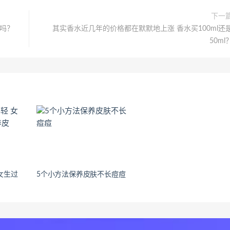
下一
吗？
其实香水近几年的价格都在默默地上涨 香水买100ml还
50ml
女生过
5个小方法保养皮肤不长痘痘
？