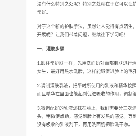
法有什么特别之处呢？特别之处就在于它可以让
常好。
对于这个新的护肤手法，虽然让人觉得有点陌生
开展呢？让我们带着问题，继续往下学习吧！
一．灌肤步骤
1.跟往常护肤一样，先用洗面奶对面部肌肤进行
女生，最好用热水洗脸，这样能够促进脸上的毛
2.调制灌肤乳液，把平时所使用的乳液和精华按
而且精华在里面也能起到促进吸收的作用，调制
3.将调配好的乳液涂抹在脸上，我们需要分三次
头，稍微使点劲，感觉到脸上有发热的感觉。等
没有吸收的乳液刮下，再用洗面奶把脸洗干净。