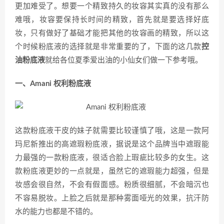
更加难受了。想要一个精致持久的妆容其实真的没有那么
难哦，妆容要保持长时间的精致，首先就是要选择好底
妆，只有做好了基础才能把其他的妆容画的精致，所以这
个时候粉底液的选择就是非常重要的了，下面的这几款
控
油粉底液
就给各位夏季爱出油的小仙女们做一下参考哦。
一、Amani 权利粉底液
这款粉底液干皮的妹子就需要比较谨慎了哦，这是一款阿
玛尼新推出的高遮瑕粉底液，据说是这个品牌当中遮瑕能
力最强的一款粉底液，很适合脸上瑕疵比较多的女生。这
款粉底液更妙的一点就是，虽然它的遮瑕能力超强，但是
妆感会很自然，不会有假面感。粉质很细腻，不会暗沉也
不容易脱妆。上脸之后就是那种雾面哑光的效果，抗汗防
水的能力也都是不错的。