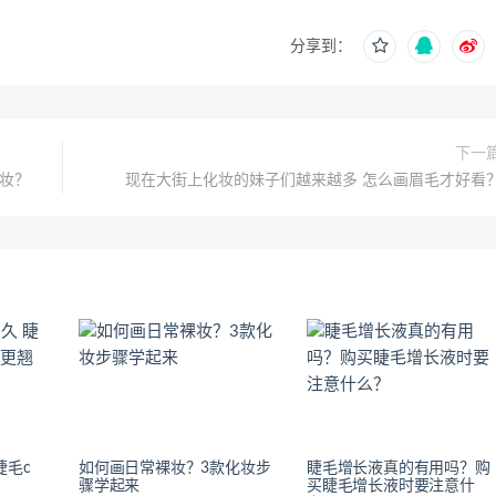
分享到：
下一
妆？
现在大街上化妆的妹子们越来越多 怎么画眉毛才好看
睫毛c
如何画日常裸妆？3款化妆步
睫毛增长液真的有用吗？购
骤学起来
买睫毛增长液时要注意什