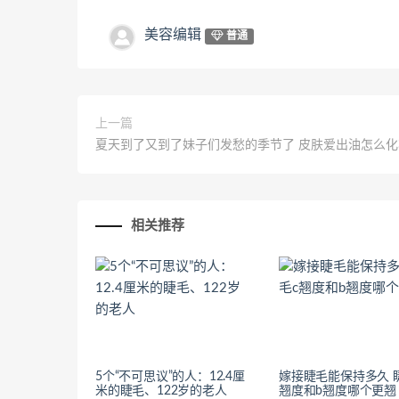
美容编辑
普通
上一篇
夏天到了又到了妹子们发愁的季节了 皮肤爱出油怎么化
相关推荐
5个“不可思议”的人：12.4厘
嫁接睫毛能保持多久 
米的睫毛、122岁的老人
翘度和b翘度哪个更翘