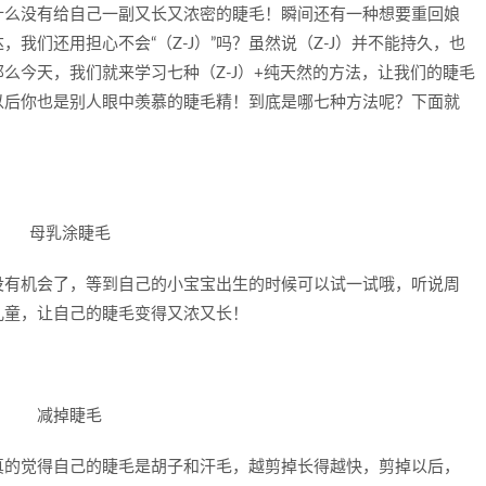
什么没有给自己一副又长又浓密的睫毛！瞬间还有一种想要重回娘
我们还用担心不会“（Z-J）”吗？虽然说（Z-J）并不能持久，也
么今天，我们就来学习七种（Z-J）+纯天然的方法，让我们的睫毛
以后你也是别人眼中羡慕的睫毛精！到底是哪七种方法呢？下面就
没有机会了，等到自己的小宝宝出生的时候可以试一试哦，听说周
儿童，让自己的睫毛变得又浓又长！
真的觉得自己的睫毛是胡子和汗毛，越剪掉长得越快，剪掉以后，