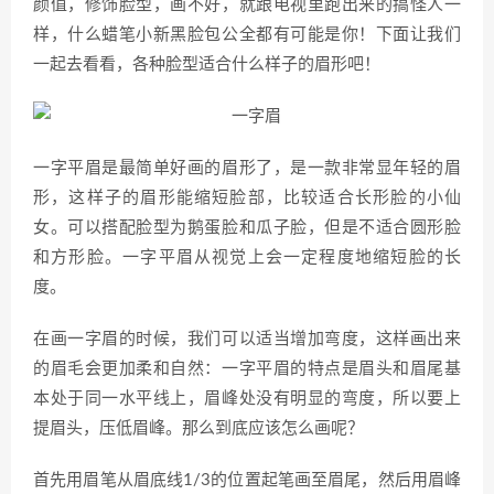
颜值，修饰脸型，画不好，就跟电视里跑出来的搞怪人一
样，什么蜡笔小新黑脸包公全都有可能是你！下面让我们
一起去看看，各种脸型适合什么样子的眉形吧！
一字平眉是最简单好画的眉形了，是一款非常显年轻的眉
形，这样子的眉形能缩短脸部，比较适合长形脸的小仙
女。可以搭配脸型为鹅蛋脸和瓜子脸，但是不适合圆形脸
和方形脸。一字平眉从视觉上会一定程度地缩短脸的长
度。
在画一字眉的时候，我们可以适当增加弯度，这样画出来
的眉毛会更加柔和自然：一字平眉的特点是眉头和眉尾基
本处于同一水平线上，眉峰处没有明显的弯度，所以要上
提眉头，压低眉峰。那么到底应该怎么画呢？
首先用眉笔从眉底线1/3的位置起笔画至眉尾，然后用眉峰