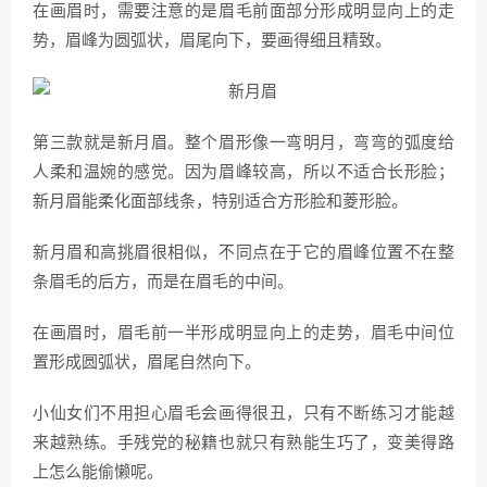
在画眉时，需要注意的是眉毛前面部分形成明显向上的走
势，眉峰为圆弧状，眉尾向下，要画得细且精致。
第三款就是新月眉。整个眉形像一弯明月，弯弯的弧度给
人柔和温婉的感觉。因为眉峰较高，所以不适合长形脸；
新月眉能柔化面部线条，特别适合方形脸和菱形脸。
新月眉和高挑眉很相似，不同点在于它的眉峰位置不在整
条眉毛的后方，而是在眉毛的中间。
在画眉时，眉毛前一半形成明显向上的走势，眉毛中间位
置形成圆弧状，眉尾自然向下。
小仙女们不用担心眉毛会画得很丑，只有不断练习才能越
来越熟练。手残党的秘籍也就只有熟能生巧了，变美得路
上怎么能偷懒呢。