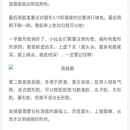
连眉尾画出明显颜色。
最后用眉笔重点对眉毛1/3到眉尾的位置进行填色。最后用
刷子刷一刷，看起来上色均匀就可以啦！
一字眉形就画好了，小仙女们需要注意的是，画所有眉形
的原则，都是前虚后实，上虚下实（眉头淡，眉身和眉尾
深，眉上缘淡，眉底线深），一定要记住啊！
第二款是高挑眉，多用于欧美、复古妆容，显得人很有气
质，适合圆形脸。可以搭配脸型为鹅蛋脸、瓜子脸、方形
脸、菱形脸，但是不适合长形脸。
高挑眉需要在标准眉的基础上，压低眉头，上提眉峰，从
而才达到高挑的形状。